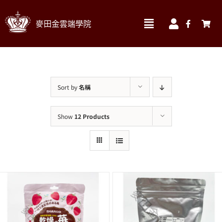
Skip
麥田金雲端學院
to
Toggle
Toggle
Navigation
Navigatio
content
我的訂單
實體課程材料區 ▼
我的帳號
線上課程
Sort by
名稱
我的課程
食材
Show
12 Products
帳號資料
書籍
帳單地址
烘焙器材&包材
送貨地址
搜
索
結
果：