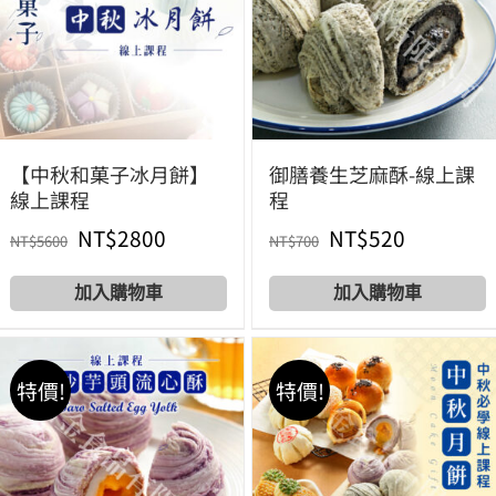
【中秋和菓子冰月餅】
御膳養生芝麻酥-線上課
線上課程
程
原
目
原
目
NT$
2800
NT$
520
NT$
5600
NT$
700
始
前
始
前
Add to cart
Add to cart
價
價
價
價
格：
格：
格：
格：
特價!
特價!
NT$5600。
NT$2800。
NT$700。
NT$520