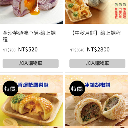
金沙芋頭流心酥-線上課
【中秋月餅】線上課程
程
原
目
原
目
NT$
520
NT$
2800
NT$
700
NT$
3640
始
前
始
前
Add to cart
Add to cart
價
價
價
價
格：
格：
格：
格：
特價!
特價!
NT$700。
NT$520。
NT$3640。
NT$28