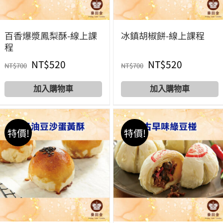
百香爆漿鳳梨酥-線上課
冰鎮胡椒餅-線上課程
程
原
目
原
目
NT$
520
NT$
520
NT$
700
NT$
700
始
前
始
前
Add to cart
Add to cart
價
價
價
價
格：
格：
格：
格：
特價!
特價!
NT$700。
NT$520。
NT$700。
NT$520