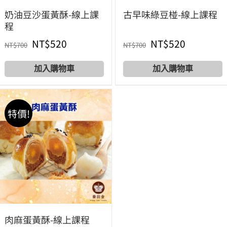
奶油豆沙蛋黃酥-線上課
古早味綠豆椪-線上課程
程
原
目
原
目
NT$
520
NT$
520
NT$
700
NT$
700
始
前
始
前
Add to cart
Add to cart
價
價
價
價
格：
格：
格：
格：
特價!
NT$700。
NT$520。
NT$700。
NT$520
肉麻蛋黃酥-線上課程