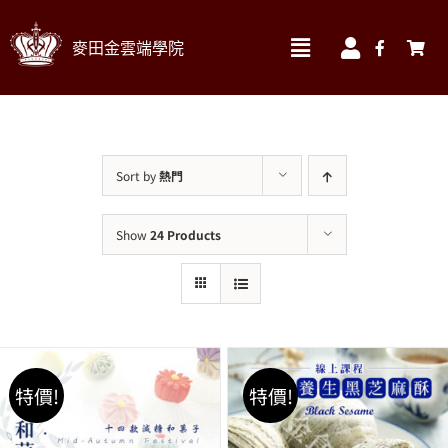
Skip
麥田金雲端學院
to
Toggle
Toggle
Navigation
Navigatio
content
我的訂單
實體課程材料區 ▼
我的帳號
線上課程
Sort by
熱門
我的課程
食材
Show
24 Products
帳號資料
書籍
帳單地址
烘焙器材&包材
送貨地址
搜
索
特價!
特價!
結
果：