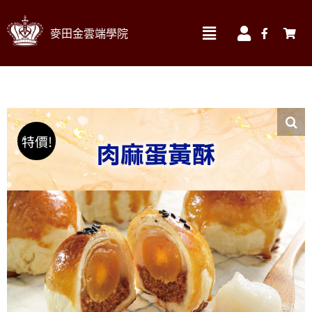
Skip
麥田金雲端學院
to
Toggle
Toggle
Navigation
Navigatio
content
我的訂單
實體課程材料區 ▼
我的帳號
線上課程
特價!
我的課程
食材
帳號資料
書籍
帳單地址
烘焙器材&包材
送貨地址
搜
索
結
果：