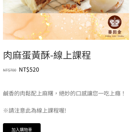
肉麻蛋黃酥-線上課程
原
目
NT$
520
NT$
700
始
前
價
價
鹹香的肉鬆配上麻糬，絕妙的口感讓您一吃上癮！
格：
格：
※請注意此為線上課程喔!
NT$700。
NT$520。
加入購物車