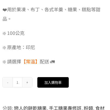
❤️用於果凍、布丁、各式羊羹、糖果、糕點等甜
品。
❇️ 100公克
❇️ 原產地：印尼
❇️ 請選擇
【常溫】
配送 🚛
加入購物車
洋
菜
粉
分類:
戀人的餅乾糖果
,
手工糖果專修班
,
粉類
,
食材