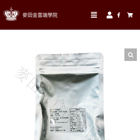
Skip
麥田金雲端學院
to
Toggle
Toggle
Navigation
Navigatio
content
我的訂單
實體課程材料區 ▼
我的帳號
線上課程
我的課程
食材
帳號資料
書籍
帳單地址
烘焙器材&包材
送貨地址
搜
索
結
果：