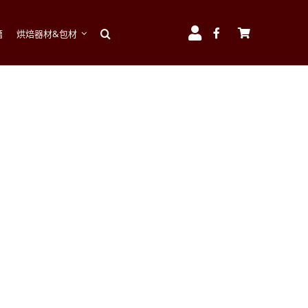
籍
烘焙器材&包材
Toggle
Navigation