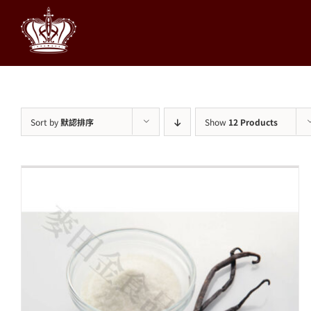
Skip
to
content
Sort by
默認排序
Show
12 Products