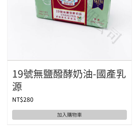
19號無鹽醱酵奶油-國產乳
源
NT$
280
加入購物車