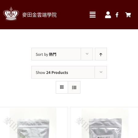
Skip
麥田金雲端學院
to
Toggle
Toggle
Navigation
Navigatio
content
我的訂單
實體課程材料區 ▼
我的帳號
線上課程
Sort by
熱門
我的課程
食材
Show
24 Products
帳號資料
書籍
帳單地址
烘焙器材&包材
送貨地址
搜
索
結
果：