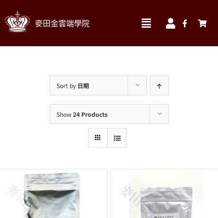
Skip
麥田金雲端學院
to
Toggle
Toggle
Navigation
Navigatio
content
我的訂單
實體課程材料區 ▼
我的帳號
線上課程
Sort by
日期
我的課程
食材
Show
24 Products
帳號資料
書籍
帳單地址
烘焙器材&包材
送貨地址
搜
索
結
果：