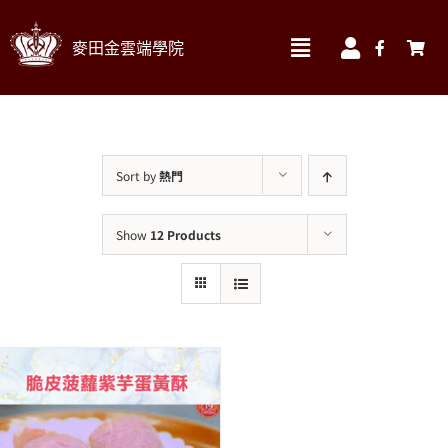
Skip
麥田金雲端學院
to
Toggle
Toggle
Navigation
Navigatio
content
我的訂單
實體課程材料區 ▼
我的帳號
線上課程
Sort by
熱門
我的課程
食材
Show
12 Products
帳號資料
書籍
帳單地址
烘焙器材&包材
送貨地址
搜
索
結
果：